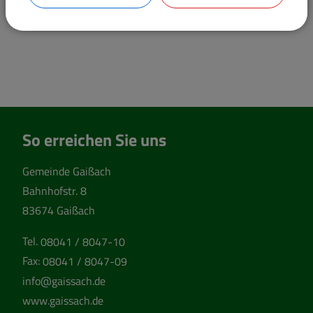
So erreichen Sie uns
Gemeinde Gaißach
Bahnhofstr. 8
83674 Gaißach
Tel.
08041 / 8047-10
Fax:
08041 / 8047-09
info@gaissach.de
www.gaissach.de