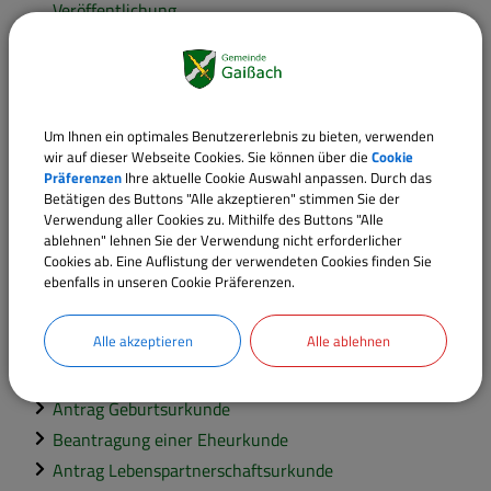
Veröffentlichung
Antragsservice; Unterstützung durch Gemeinde
Beauftragte der Gemeinde; Bestellung oder Wahl
Bestattungseinrichtungen; Herstellung und
Unterhaltung
Um Ihnen ein optimales Benutzererlebnis zu bieten, verwenden
wir auf dieser Webseite Cookies. Sie können über die
Cookie
Bestattungsrecht; Behördliche Überwachung
Präferenzen
Ihre aktuelle Cookie Auswahl anpassen. Durch das
Ehename; Erklärung
Betätigen des Buttons "Alle akzeptieren" stimmen Sie der
Verwendung aller Cookies zu. Mithilfe des Buttons "Alle
Eheschließung; Anmeldung
ablehnen" lehnen Sie der Verwendung nicht erforderlicher
Geburt im Ausland; Beantragung der
Cookies ab. Eine Auflistung der verwendeten Cookies finden Sie
ebenfalls in unseren Cookie Präferenzen.
Nachbeurkundung im deutschen Geburtenregister
Geburt; Anzeige
Alle akzeptieren
Alle ablehnen
Gemeinderatssitzung; Erstellung einer Niederschrift
Standesamtsurkunden
Antrag Geburtsurkunde
Beantragung einer Eheurkunde
Antrag Lebenspartnerschaftsurkunde