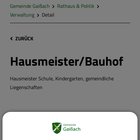
Gemeinde Gaißach
Rathaus & Politik
Verwaltung
Detail
ZURÜCK
Hausmeister/Bauhof
Hausmeister Schule, Kindergarten, gemeindliche
Liegenschaften
Leiter:
Herr
Anton
Leichmann