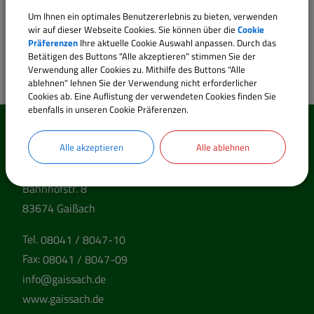
Tel.:
+498041 8047-17
Um Ihnen ein optimales Benutzererlebnis zu bieten, verwenden
E-Mail:
technik@gaissach.de
wir auf dieser Webseite Cookies. Sie können über die
Cookie
Präferenzen
Ihre aktuelle Cookie Auswahl anpassen. Durch das
Betätigen des Buttons "Alle akzeptieren" stimmen Sie der
Verwendung aller Cookies zu. Mithilfe des Buttons "Alle
ablehnen" lehnen Sie der Verwendung nicht erforderlicher
Cookies ab. Eine Auflistung der verwendeten Cookies finden Sie
ebenfalls in unseren Cookie Präferenzen.
So erreichen Sie uns
Alle akzeptieren
Alle ablehnen
Gemeinde Gaißach
Bahnhofstr. 8
83674 Gaißach
Tel.
08041 / 8047-10
Fax:
08041 / 8047-09
info@gaissach.de
www.gaissach.de